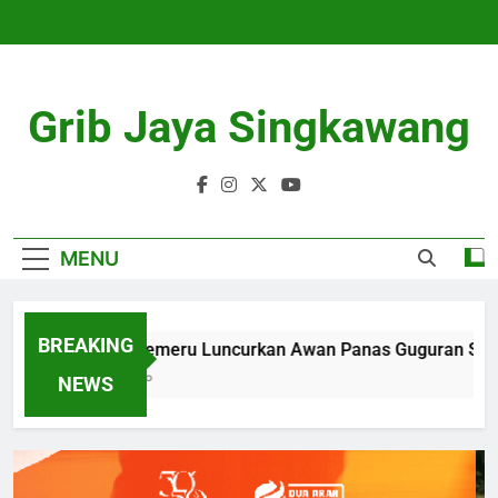
Skip
to
content
Grib Jaya Singkawang
MENU
BREAKING
Gunung Semeru Luncurkan Awan Panas Guguran Sejauh 3
4 Months Ago
NEWS