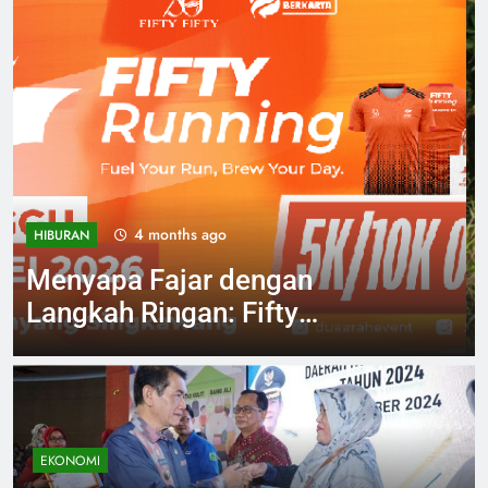
4 months ago
NASIONAL
Geger Pria 51 Tahun
Ditemukan Meninggal
Tergantung di Pohon
Singkawang
EKONOMI