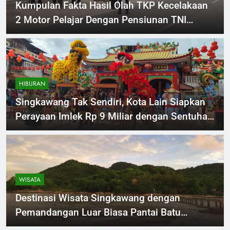
Kumpulan Fakta Hasil Olah TKP Kecelakaan
2 Motor Pelajar Dengan Pensiunan TNI
Perempatan Gang Jalan Tani di Singkawang
HIBURAN
Singkawang Tak Sendiri, Kota Lain Siapkan
Perayaan Imlek Rp 9 Miliar dengan Sentuhan
Nuansa Ramadhan
WISATA
Destinasi Wisata Singkawang dengan
Pemandangan Luar Biasa Pantai Batu
Burung