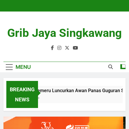
Skip
to
content
Grib Jaya Singkawang
MENU
BREAKING
Gunung Semeru Luncurkan Awan Panas Guguran Sejauh 3
4 Months Ago
NEWS