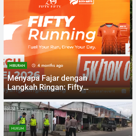
4 months ago
NASIONAL
Geger Pria 51 Tahun
Ditemukan Meninggal
Tergantung di Pohon
Singkawang
HUKUM