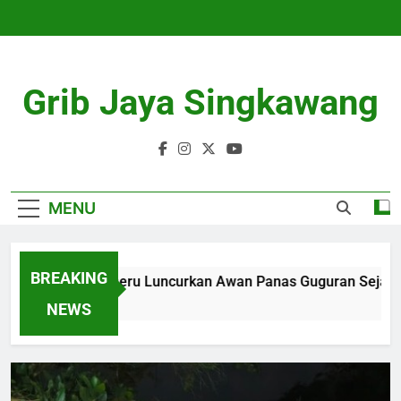
Skip
to
content
Grib Jaya Singkawang
MENU
BREAKING
Gunung Semeru Luncurkan Awan Panas Guguran Sejauh 3 K
4 Months Ago
NEWS