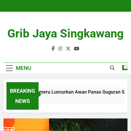
Skip
to
content
Grib Jaya Singkawang
MENU
BREAKING
Gunung Semeru Luncurkan Awan Panas Guguran Sejauh 3 
4 Months Ago
NEWS