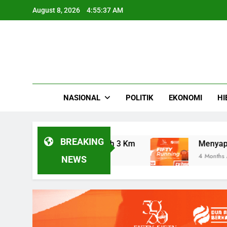
Skip
August 8, 2026
4:55:38 AM
to
content
NASIONAL
POLITIK
EKONOMI
HI
BREAKING
 Sejauh 3 Km
Menyapa Fajar dengan Langkah
4 Months Ago
NEWS