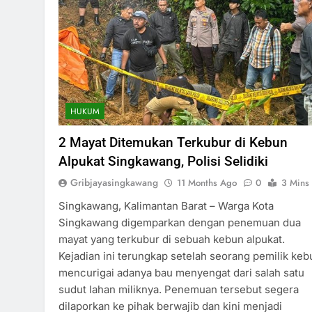
HUKUM
2 Mayat Ditemukan Terkubur di Kebun
Alpukat Singkawang, Polisi Selidiki
Gribjayasingkawang
11 Months Ago
0
3 Mins
Singkawang, Kalimantan Barat – Warga Kota
Singkawang digemparkan dengan penemuan dua
mayat yang terkubur di sebuah kebun alpukat.
Kejadian ini terungkap setelah seorang pemilik keb
mencurigai adanya bau menyengat dari salah satu
sudut lahan miliknya. Penemuan tersebut segera
dilaporkan ke pihak berwajib dan kini menjadi