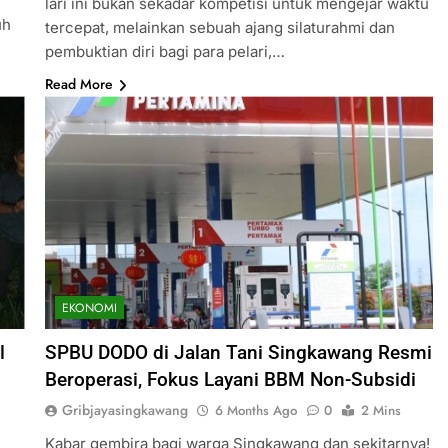
lari ini bukan sekadar kompetisi untuk mengejar waktu
uh
tercepat, melainkan sebuah ajang silaturahmi dan
pembuktian diri bagi para pelari,…
Read More
EKONOMI
l
SPBU DODO di Jalan Tani Singkawang Resmi
Beroperasi, Fokus Layani BBM Non-Subsidi
Gribjayasingkawang
6 Months Ago
0
2 Mins
Kabar gembira bagi warga Singkawang dan sekitarnya!