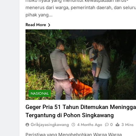
risiko nyata yang menuntut kewaspadaan terus-
menerus dari warga, pemerintah daerah, dan selur
pihak yang…
Read More
NASIONAL
Geger Pria 51 Tahun Ditemukan Meningga
Tergantung di Pohon Singkawang
Gribjayasingkawang
4 Months Ago
0
3 Mins
Peristiwa yang Menghebohkan Warga Warga