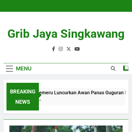
Skip
to
content
Grib Jaya Singkawang
MENU
BREAKING
Gunung Semeru Luncurkan Awan Panas Guguran Sejau
4 Months Ago
NEWS