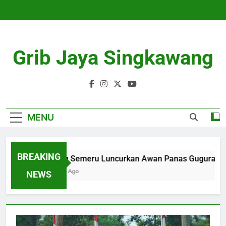
Skip
to
content
Grib Jaya Singkawang
MENU
BREAKING
Gunung Semeru Luncurkan Awan Panas Guguran Se
4 Months Ago
NEWS