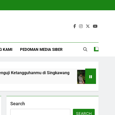
g
G KAMI
PEDOMAN MEDIA SIBER
tangguhanmu di Singkawang
Geger Pria 51 Ta
4 Months Ago
Search
SEARCH