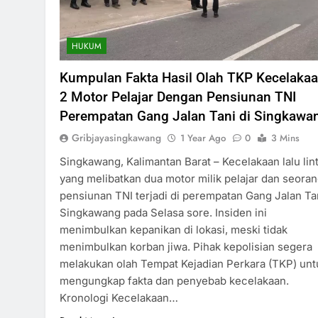
HUKUM
Kumpulan Fakta Hasil Olah TKP Kecelaka
2 Motor Pelajar Dengan Pensiunan TNI
Perempatan Gang Jalan Tani di Singkawa
Gribjayasingkawang
1 Year Ago
0
3 Mins
Singkawang, Kalimantan Barat – Kecelakaan lalu lin
yang melibatkan dua motor milik pelajar dan seora
pensiunan TNI terjadi di perempatan Gang Jalan Ta
Singkawang pada Selasa sore. Insiden ini
menimbulkan kepanikan di lokasi, meski tidak
menimbulkan korban jiwa. Pihak kepolisian segera
melakukan olah Tempat Kejadian Perkara (TKP) unt
mengungkap fakta dan penyebab kecelakaan.
Kronologi Kecelakaan…