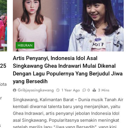
HIBURAN
Artis Penyanyi, Indonesia Idol Asal
025
Singkawang Ghea Indrawari Mulai Dikenal
Dengan Lagu Populernya Yang Berjudul Jiwa
yang Bersedih
Kota
Gribjayasingkawang
1 Year Ago
0
3 Mins
r
Singkawang, Kalimantan Barat – Dunia musik Tanah Air
kembali diwarnai talenta baru yang menjanjikan, yaitu
Ghea Indrawari, artis penyanyi jebolan Indonesia Idol
asal Singkawang. Popularitasnya semakin meningkat
s
setelah merilis lagu “Jiwa yang Bersedih”, yang kini