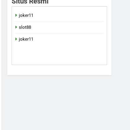
Situs Resmi
joker11
slot88
joker11