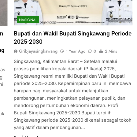
NASIONAL
an
Bupati dan Wakil Bupati Singkawang Periode
2025-2030
ng
Gribjayasingkawang
1 Year Ago
0
2 Mins
Singkawang, Kalimantan Barat – Setelah melalui
proses pemilihan kepala daerah (Pilkada) 2025,
tas
Singkawang resmi memiliki Bupati dan Wakil Bupati
ng
periode 2025-2030. Kepemimpinan baru ini membawa
ni,
harapan bagi masyarakat untuk melanjutkan
pembangunan, meningkatkan pelayanan publik, dan
mendorong pertumbuhan ekonomi daerah. Profil
Bupati Singkawang 2025-2030 Bupati terpilih
uk
Singkawang periode 2025-2030 dikenal sebagai tokoh
yang aktif dalam pembangunan…