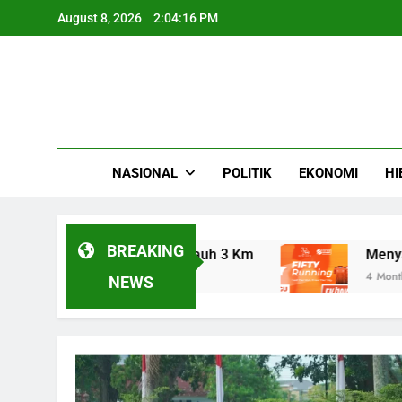
Skip
August 8, 2026
2:04:17 PM
to
content
NASIONAL
POLITIK
EKONOMI
HI
BREAKING
Panas Guguran Sejauh 3 Km
Menyapa Fajar 
4 Months Ago
NEWS