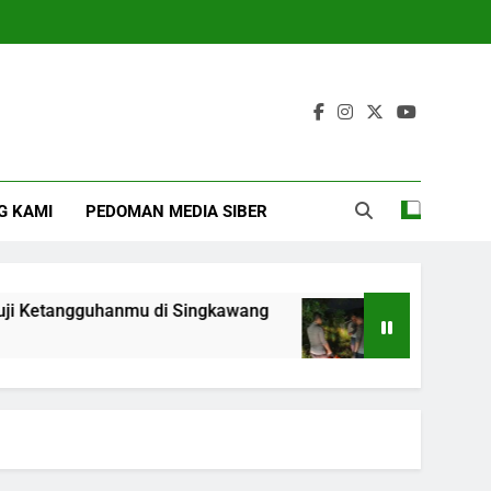
g
G KAMI
PEDOMAN MEDIA SIBER
etangguhanmu di Singkawang
Geger Pria 51 
4 Months Ago