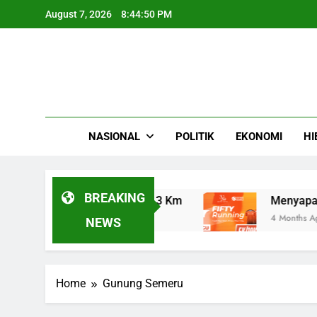
Skip
August 7, 2026
8:44:50 PM
to
content
NASIONAL
POLITIK
EKONOMI
HI
BREAKING
 Panas Guguran Sejauh 3 Km
Menyapa Fajar
4 Months Ago
NEWS
Home
Gunung Semeru