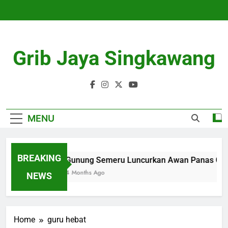
Skip
to
content
Grib Jaya Singkawang
MENU
BREAKING
Gunung Semeru Luncurkan Awan Panas Gug
4 Months Ago
NEWS
Home
guru hebat