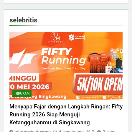
selebritis
HIBURAN
Menyapa Fajar dengan Langkah Ringan: Fifty
Running 2026 Siap Menguji
Ketangguhanmu di Singkawang
gribjayasingkawang
4 months ago
0
2 mins