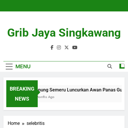
Skip
to
content
Grib Jaya Singkawang
MENU
BREAKING
Gunung Semeru Luncurkan Awan Panas Gugura
4 Months Ago
NEWS
Home
selebritis